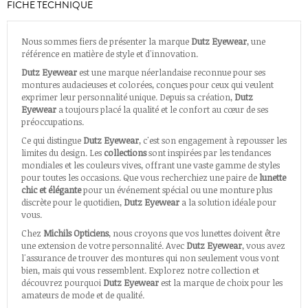
FICHE TECHNIQUE
Nous sommes fiers de présenter la marque
Dutz Eyewear
, une
référence en matière de style et d'innovation.
Dutz Eyewear
est une marque néerlandaise reconnue pour ses
montures audacieuses et colorées, conçues pour ceux qui veulent
exprimer leur personnalité unique. Depuis sa création,
Dutz
Eyewear
a toujours placé la qualité et le confort au cœur de ses
préoccupations.
Ce qui distingue
Dutz Eyewear
, c'est son engagement à repousser les
limites du design. Les
collections
sont inspirées par les tendances
mondiales et les couleurs vives, offrant une vaste gamme de styles
pour toutes les occasions. Que vous recherchiez une paire de
lunette
chic et élégante
pour un événement spécial ou une monture plus
discrète pour le quotidien,
Dutz Eyewear
a la solution idéale pour
vous.
Chez
Michils Opticiens
, nous croyons que vos lunettes doivent être
une extension de votre personnalité. Avec
Dutz Eyewear
, vous avez
l'assurance de trouver des montures qui non seulement vous vont
bien, mais qui vous ressemblent. Explorez notre collection et
découvrez pourquoi
Dutz Eyewear
est la marque de choix pour les
amateurs de mode et de qualité.