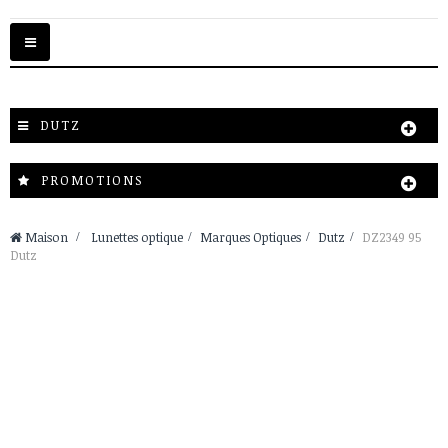
Basculer
la
navigation
DUTZ
PROMOTIONS
Maison
>
Lunettes optique
>
Marques Optiques
>
Dutz
>
DZ2349 95
Dutz