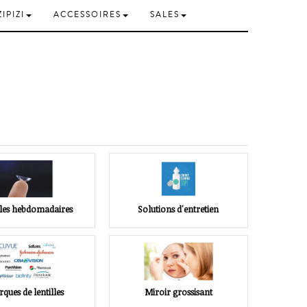
ZIPIZI
ACCESSOIRES
SALES
lles hebdomadaires
Solutions d'entretien
ques de lentilles
Miroir grossisant