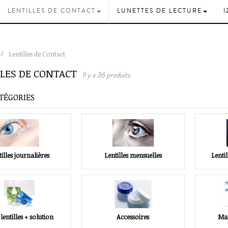
LENTILLES DE CONTACT
LUNETTES DE LECTURE
I
>
Lentilles de Contact
LLES DE CONTACT
Il y a 36 produits.
TÉGORIES
illes journalières
Lentilles mensuelles
Lenti
lentilles + solution
Accessoires
Mar