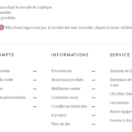
ce dans le monde de l'optique.
entèle.
 produits.
Marchand approuvé par la Société des Avis Garantis,
cliquez ici pour vérifie
OMPTE
INFORMATIONS
SERVICE
andes
Promotions
Examen de l
e crédit
Nouveaux produits
Extension de
3 ans
es
Meilleures ventes
i.Profiler Zei
s personnelles
Contactez-nous
Les enfants
Conditions Générales
Notre équipe
A propos
Service à dom
Plan du site