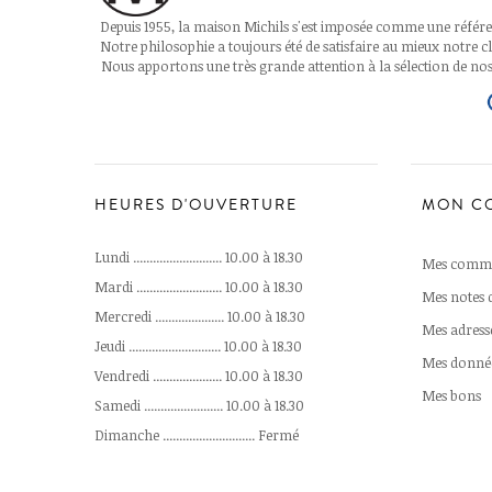
Depuis 1955, la maison Michils s'est imposée comme une référen
Notre philosophie a toujours été de satisfaire au mieux notre cli
Nous apportons une très grande attention à la sélection de nos
HEURES D'OUVERTURE
MON C
Lundi ........................... 10.00 à 18.30
Mes comm
Mardi .......................... 10.00 à 18.30
Mes notes d
Mercredi ..................... 10.00 à 18.30
Mes adress
Jeudi ............................ 10.00 à 18.30
Mes donnée
Vendredi ..................... 10.00 à 18.30
Mes bons
Samedi ........................ 10.00 à 18.30
Dimanche ............................ Fermé