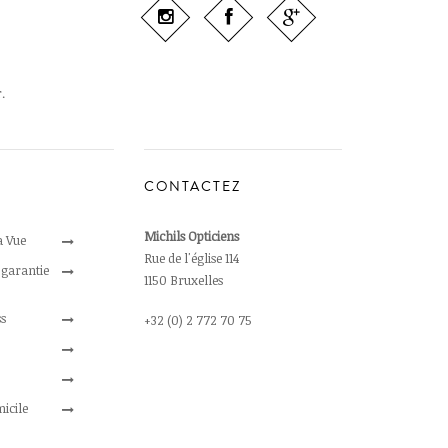
r
.
CONTACTEZ
Michils Opticiens
a Vue
Rue de l'église 114
 garantie
1150 Bruxelles
ss
+32 (0) 2 772 70 75
icile