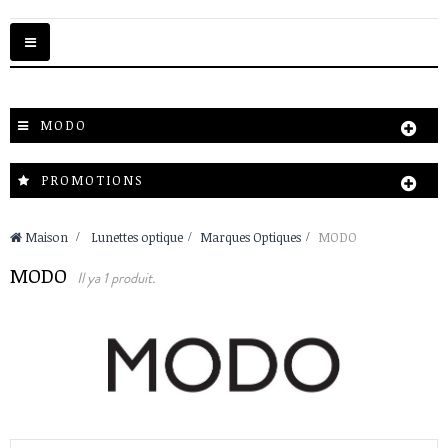
Basculer
la
navigation
MODO
PROMOTIONS
Maison
>
Lunettes optique
>
Marques Optiques
>
MODO
MODO
Il ya 1 produit.